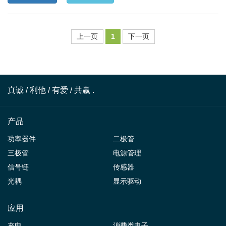
上一页
1
下一页
真诚 / 利他 / 有爱 / 共赢 .
产品
功率器件
二极管
三极管
电源管理
信号链
传感器
光耦
显示驱动
应用
充电
消费类电子