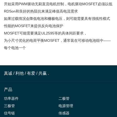
开始采用PWM驱动无刷直流电机控制，电机驱动MOSFET必须以低
RDSon和良好的热阻抗来满足峰值高电流需求
如果过载情况会降低电池和栅极电压，则可能需要具有强线性模式
性能的MOSFET来提供反向电池保护
MOSFET可能需要满足UL2595等的具体间距要求，
为小尺寸优化的电荷平衡MOSFET，通常装在可移动电池组中——
每个电池一个
真诚 / 利他 / 有爱 / 共赢 .
产品
功率器件
二极管
三极管
电源管理
信号链
传感器