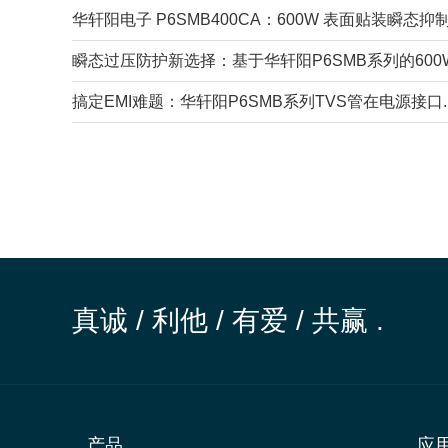
华轩阳电子 P6SMB400CA：600W 表面贴装瞬态抑制方
瞬态过压防护新选择：基于华轩阳P6SMB系列的600W高
搞定EMI难题：华轩阳P6SMB系列TVS管在电源接口..
真诚 / 利他 / 有爱 / 共赢 .
产品
应