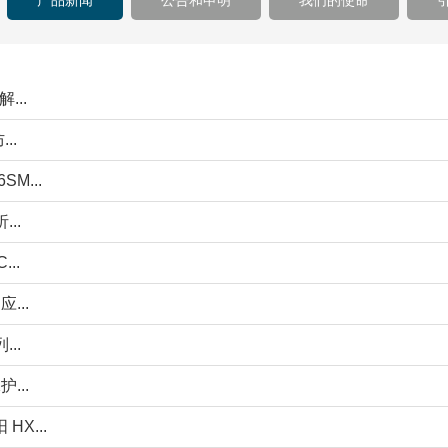
产品新闻
公告和申明
我们的使命
...
..
M...
..
..
...
..
...
X...