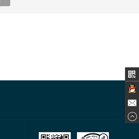
业
在线交
发送邮
谈
件