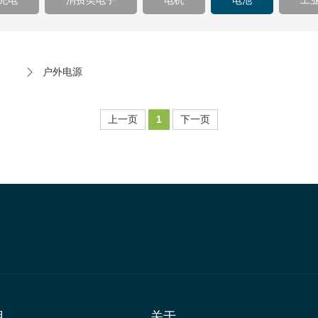
充电
消费类电子
电机
电池
工
户外电源
上一页
1
下一页
用
关于