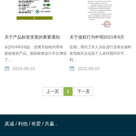
关于产品标签变更的重要通知
关于侵权行为申明2021年9月
从[2024/8/16]起，您将开始收到带有
近期，我司工作人员在进行业务洽谈时
新标签的产品。新的标签设计不仅增强
发现相关企业及个人未经我司许可，
了...
利...
2024-08-16
2021-09-07
上一页
1
下一页
真诚 / 利他 / 有爱 / 共赢 .