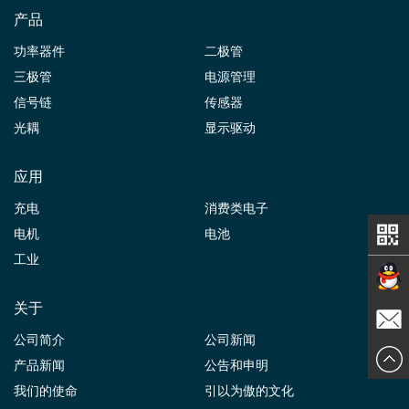
产品
功率器件
二极管
三极管
电源管理
信号链
传感器
光耦
显示驱动
应用
充电
消费类电子
电机
电池
工业
关于
在线交
公司简介
公司新闻
发送邮
产品新闻
公告和申明
谈
我们的使命
引以为傲的文化