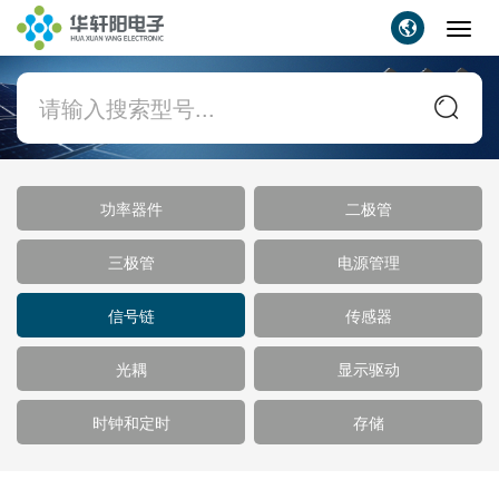
Toggl
navig
功率器件
二极管
三极管
电源管理
信号链
传感器
光耦
显示驱动
时钟和定时
存储