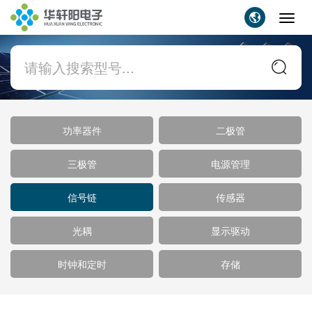
Toggl
navig
功率器件
二极管
三极管
电源管理
信号链
传感器
光耦
显示驱动
时钟和定时
存储