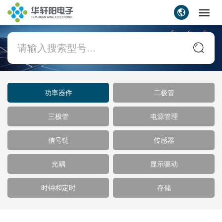
Toggl
navig
功率器件
二极管
三极管
电源管理
信号链
传感器
光耦
显示驱动
时钟和定时
存储