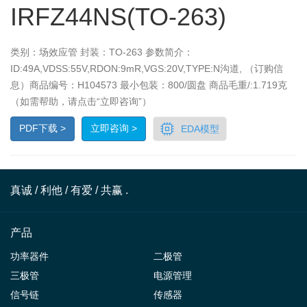
IRFZ44NS(TO-263)
类别：场效应管 封装：TO-263 参数简介：
ID:49A,VDSS:55V,RDON:9mR,VGS:20V,TYPE:N沟道, （订购信
息）商品编号：H104573 最小包装：800/圆盘 商品毛重/:1.719克
（如需帮助，请点击“立即咨询”）
PDF下载 >
立即咨询 >
EDA模型
真诚 / 利他 / 有爱 / 共赢 .
产品
功率器件
二极管
三极管
电源管理
信号链
传感器