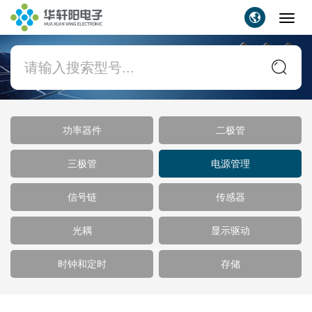
Toggl
navig
功率器件
二极管
三极管
电源管理
信号链
传感器
光耦
显示驱动
时钟和定时
存储