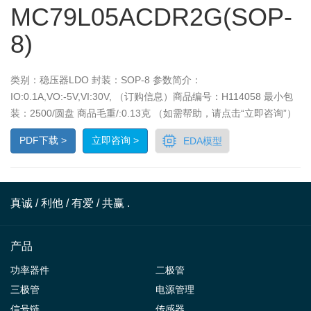
MC79L05ACDR2G(SOP-
8)
类别：稳压器LDO 封装：SOP-8 参数简介：
IO:0.1A,VO:-5V,VI:30V, （订购信息）商品编号：H114058 最小包
装：2500/圆盘 商品毛重/:0.13克 （如需帮助，请点击“立即咨询”）
PDF下载 >
立即咨询 >
EDA模型
真诚 / 利他 / 有爱 / 共赢 .
产品
功率器件
二极管
三极管
电源管理
信号链
传感器