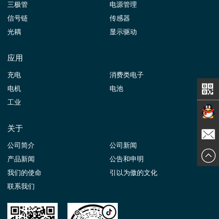
三极管
电源管理
信号链
传感器
光耦
显示驱动
应用
充电
消费类电子
电机
电池
工业
关于
在线交
公司简介
公司新闻
发送邮
产品新闻
公告和申明
谈
我们的使命
引以为傲的文化
件
联系我们