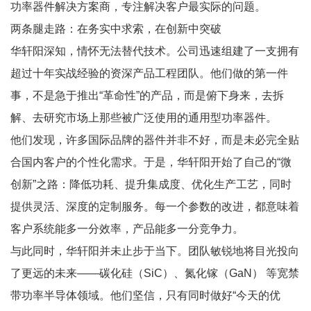
功率器件解决方案商，专注解决客户最实际的问题。
两条腿走路：在务实中求索，在创新中突破
华轩阳深知，情怀无法替代技术。公司迅速组建了一支拥有
超过十年实战经验的资深产品工程团队。他们做的第一件
事，不是急于推出“革命性”的产品，而是俯下身来，去拆
解、去研究市场上那些被广泛使用的通用型功率器件。
他们发现，许多国际品牌的器件并非不好，而是未必完全贴
合国内客户的个性化需求。于是，华轩阳开始了自己的“微
创新”之路：降低功耗、提升集成度、优化生产工艺，同时
提供灵活、深度的定制服务。每一个参数的改进，都意味着
客户系统能多一分效率，产品能多一分竞争力。
与此同时，华轩阳并未止步于当下。团队敏锐地将目光投向
了更远的未来——碳化硅（SiC）、氮化镓（GaN） 等宽禁
带功率半导体领域。他们坚信，只有同时做好“今天的优