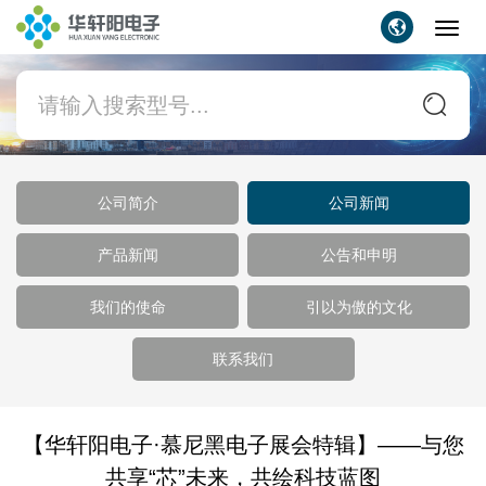
Toggl
navig
公司简介
公司新闻
产品新闻
公告和申明
我们的使命
引以为傲的文化
联系我们
【华轩阳电子·慕尼黑电子展会特辑】——与您
共享“芯”未来，共绘科技蓝图