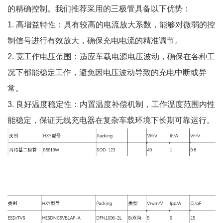
的精确控制。我们推荐采用的三极管具备以下优势：
1. 高增益特性：具有较高的电流放大系数，能够对微弱的控
制信号进行有效放大，确保充电电流的精准调节。
2. 宽工作电压范围：适应车载电源电压波动，确保在各种工
况下都能稳定工作，避免因电压波动导致的充电中断或异
常。
3. 良好温度稳定性：内置温度补偿机制，工作温度范围内性
能稳定，保证无线充电器在复杂车载环境下长期可靠运行。