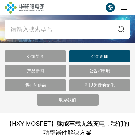
Toggl
navig
公司简介
公司新闻
产品新闻
公告和申明
我们的使命
引以为傲的文化
联系我们
【HXY MOSFET】赋能车载无线充电，我们的
功率器件解决方案