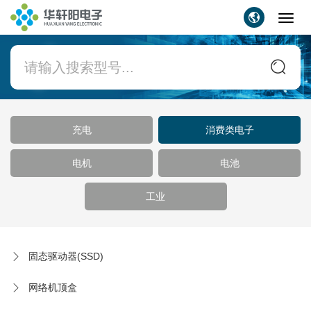
Toggl
navig
充电
消费类电子
电机
电池
工业
固态驱动器(SSD)
网络机顶盒