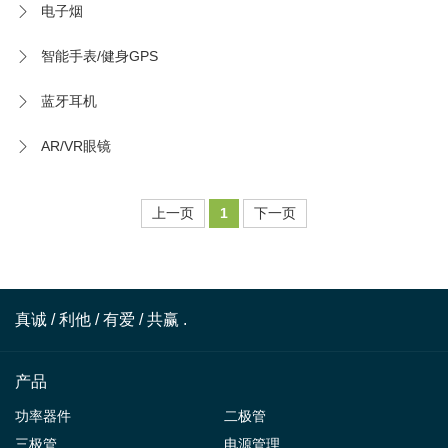
电子烟
智能手表/健身GPS
蓝牙耳机
AR/VR眼镜
上一页
1
下一页
真诚 / 利他 / 有爱 / 共赢 .
产品
功率器件
二极管
三极管
电源管理