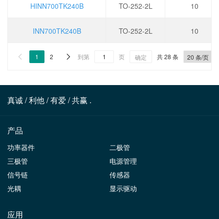
HINN700TK240B
TO-252-2L
10
INN700TK240B
TO-252-2L
10
1
2
到第
页
共 28 条


确定
真诚 / 利他 / 有爱 / 共赢 .
产品
功率器件
二极管
三极管
电源管理
信号链
传感器
光耦
显示驱动
应用