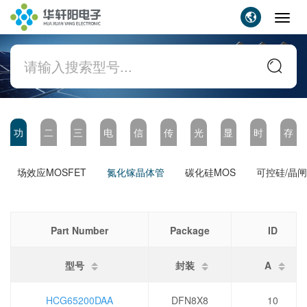
Toggl
navig
功
二
三
电
信
传
光
显
时
存
率
极
极
源
号
感
耦
示
钟
储
场效应MOSFET
氮化镓晶体管
碳化硅MOS
可控硅/晶
器
管
管
管
链
器
驱
和
件
理
动
定
Part Number
Package
ID
时
型号
封装
A
HCG65200DAA
DFN8X8
10