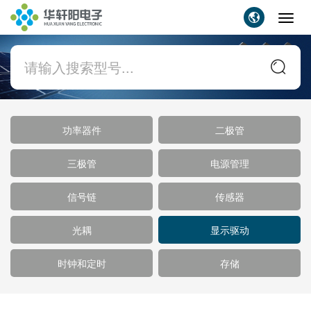
Toggl
navig
功率器件
二极管
三极管
电源管理
信号链
传感器
光耦
显示驱动
时钟和定时
存储